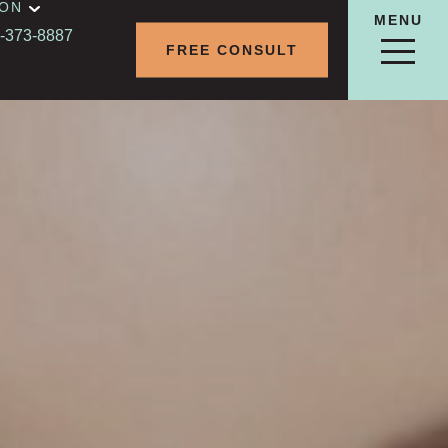
ION
MENU
-373-8887
FREE CONSULT