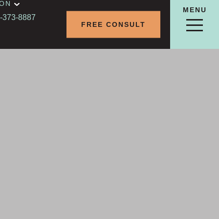
ION
MENU
-373-8887
FREE CONSULT