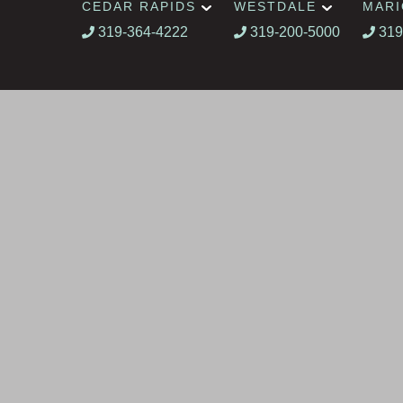
CEDAR RAPIDS
WESTDALE
MAR
319-364-4222
319-200-5000
319